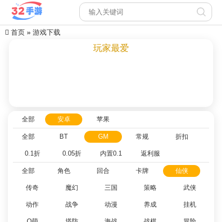
首页
»
游戏下载
玩家最爱
全部
安卓
苹果
全部
BT
GM
常规
折扣
0.1折
0.05折
内置0.1
返利服
全部
角色
回合
卡牌
仙侠
传奇
魔幻
三国
策略
武侠
动作
战争
动漫
养成
挂机
Q萌
塔防
海战
战棋
冒险