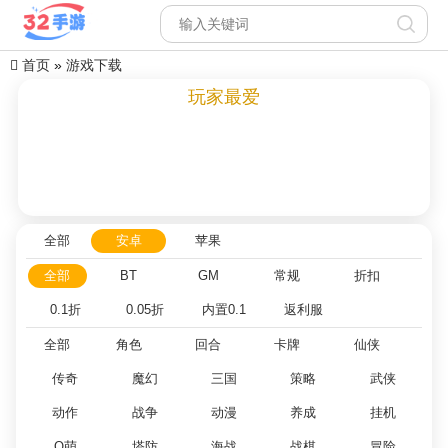
首页
»
游戏下载
玩家最爱
全部
安卓
苹果
全部
BT
GM
常规
折扣
0.1折
0.05折
内置0.1
返利服
全部
角色
回合
卡牌
仙侠
传奇
魔幻
三国
策略
武侠
动作
战争
动漫
养成
挂机
Q萌
塔防
海战
战棋
冒险