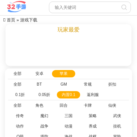
首页
»
游戏下载
玩家最爱
全部
安卓
苹果
全部
BT
GM
常规
折扣
0.1折
0.05折
内置0.1
返利服
全部
角色
回合
卡牌
仙侠
传奇
魔幻
三国
策略
武侠
动作
战争
动漫
养成
挂机
Q萌
塔防
海战
战棋
冒险