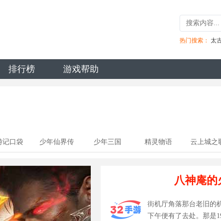
热门搜索：
太
排行榜
游戏帮助
游记口袋
少年仙界传
少年三国
精灵物语
云上城之
版0.1
志：零
锦鲤版
八神庵的
0.1（首款少
三系列0.1
街机厅角落那台老旧的
下午便有了去处。那是19
折）