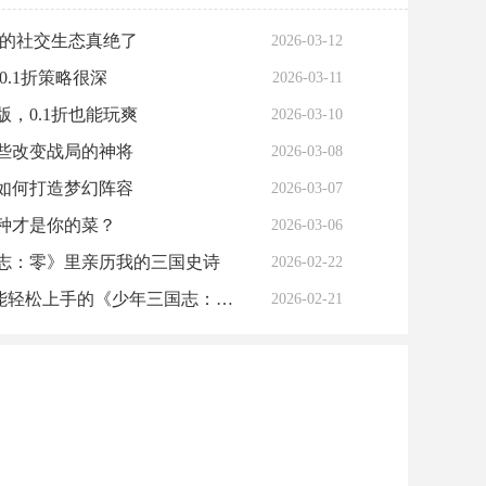
折的社交生态真绝了
2026-03-12
.1折策略很深
2026-03-11
10:02:49
，0.1折也能玩爽
2026-03-10
10:00:22
些改变战局的神将
2026-03-08
10:06:52
如何打造梦幻阵容
2026-03-07
10:01:56
种才是你的菜？
2026-03-06
10:02:52
志：零》里亲历我的三国史诗
2026-02-22
10:01:41
能轻松上手的《少年三国志：
2026-02-21
10:06:22
0.1折）》少年三国志系列首款0.1折免费
10:00:03