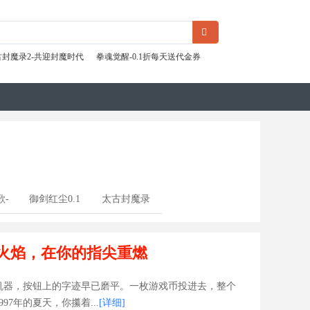
古封魔录2-共迎封魔时代
拳魂觉醒-0.1折每天送代金券
歌-
御剑红尘0.1
太古封魔录
折
2-共迎封魔
火焰，在你的指尖重燃
时代
机器，按钮上的字迹早已磨平。一枚游戏币投进去，整个
97年的夏天，你攥着...
[详细]