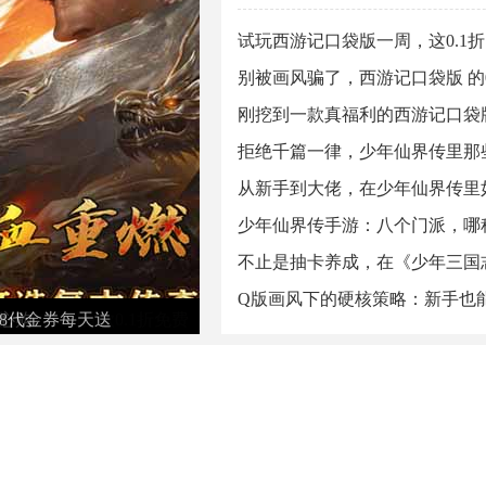
试玩西游记口袋版一周，这0.1
别被画风骗了，西游记口袋版 的0
刚挖到一款真福利的西游记口袋版
拒绝千篇一律，少年仙界传里那
从新手到大佬，在少年仙界传里
少年仙界传手游：八个门派，哪
不止是抽卡养成，在《少年三国
Q版画风下的硬核策略：新手也
满！
《少年三国志：零0.1（首款少三系列
零》
版