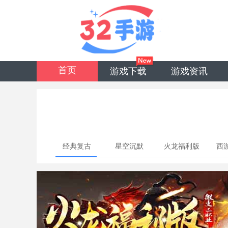
首页
游戏下载
游戏资讯
经典复古
星空沉默
火龙福利版
西
（龙腾三职
（骷髅专属
（微变三职
业）
版）
业）