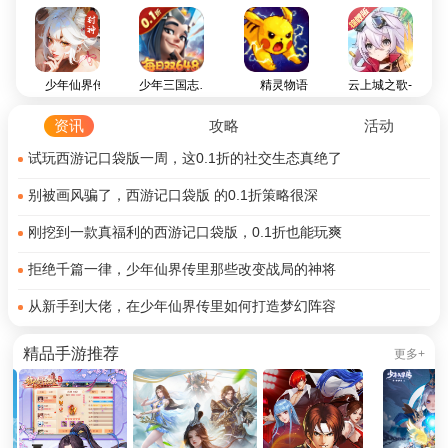
少年仙界传
少年三国志：零0.1（首款少三系列0.1折）
精灵物语
云上城之歌-锦鲤版
资讯
攻略
活动
试玩西游记口袋版一周，这0.1折的社交生态真绝了
别被画风骗了，西游记口袋版 的0.1折策略很深
刚挖到一款真福利的西游记口袋版，0.1折也能玩爽
拒绝千篇一律，少年仙界传里那些改变战局的神将
从新手到大佬，在少年仙界传里如何打造梦幻阵容
精品手游推荐
更多+