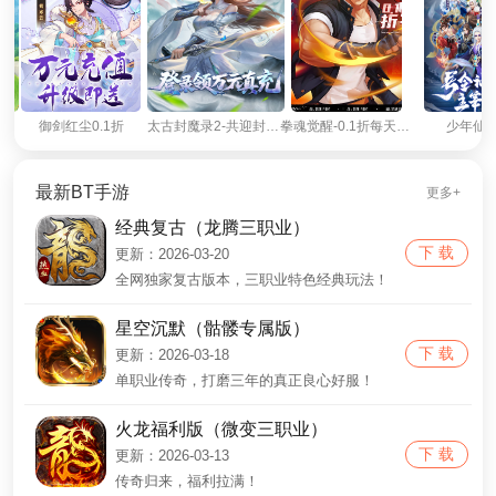
御剑红尘0.1折
太古封魔录2-共迎封魔时代
拳魂觉醒-0.1折每天送代金券
少年仙界
最新BT手游
更多+
经典复古（龙腾三职业）
下 载
更新：2026-03-20
全网独家复古版本，三职业特色经典玩法！
星空沉默（骷髅专属版）
下 载
更新：2026-03-18
单职业传奇，打磨三年的真正良心好服！
火龙福利版（微变三职业）
下 载
更新：2026-03-13
传奇归来，福利拉满！