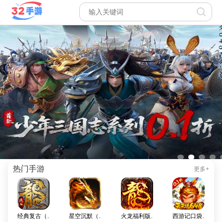
热门手游
更多+
经典复古（龙腾三职业）
星空沉默（骷髅专属版）
火龙福利版（微变三职业）
西游记口袋版0.1