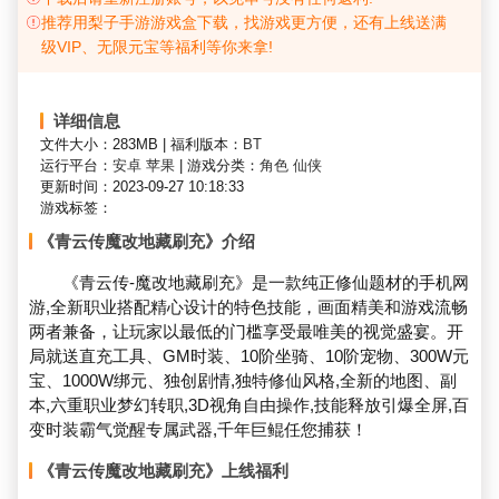
推荐用梨子手游游戏盒下载，找游戏更方便，还有上线送满
级VIP、无限元宝等福利等你来拿!
详细信息
文件大小：283MB
|
福利版本：
BT
运行平台：
安卓
苹果
|
游戏分类：
角色
仙侠
更新时间：2023-09-27 10:18:33
游戏标签：
《青云传魔改地藏刷充》介绍
《青云传-魔改地藏刷充》是一款纯正修仙题材的手机网
游,全新职业搭配精心设计的特色技能，画面精美和游戏流畅
两者兼备，让玩家以最低的门槛享受最唯美的视觉盛宴。开
局就送直充工具、GM时装、10阶坐骑、10阶宠物、300W元
宝、1000W绑元、独创剧情,独特修仙风格,全新的地图、副
本,六重职业梦幻转职,3D视角自由操作,技能释放引爆全屏,百
变时装霸气觉醒专属武器,千年巨鲲任您捕获！
《青云传魔改地藏刷充》上线福利