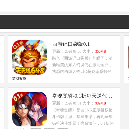
西游记口袋版0.1
更新：
大小：
2026-03-05
356MB
踏入《西游记口袋版》的瞬间，清
新唯美的东方幻境便在眼前铺开，
熟悉的西游人物以Q萌姿态悉数登
场。作为一款...
游戏标签：
拳魂觉醒-0.1折每天送代金券
更新：
大小：
2026-01-31
939MB
《拳魂觉醒》是由SNK正版授权格
斗卡牌手游。拳皇集结，再现童年
街机决斗场景！宿命激斗，0.1折热