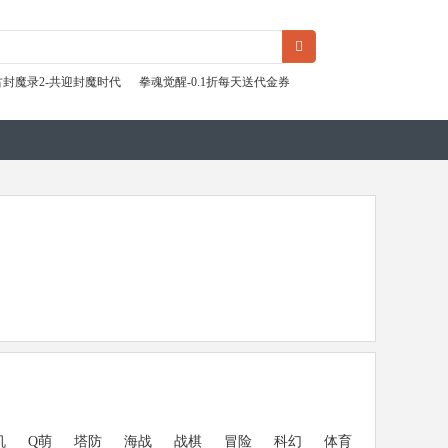
古封魔录2-共迎封魔时代
拳魂觉醒-0.1折每天送代金券
机
Q萌
塔防
海战
战棋
冒险
科幻
体育