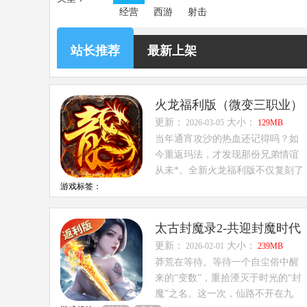
经营
西游
射击
站长推荐
最新上架
火龙福利版（微变三职业）
更新：
大小：
2026-03-05
129MB
当年通宵攻沙的热血还记得吗？如
今重返玛法，才发现那份兄弟情谊
从未*。全新火龙福利版不仅复刻了
经典1.76版...
游戏标签：
太古封魔录2-共迎封魔时代
更新：
大小：
2026-02-01
239MB
莽荒在等待。等待一个自尘俗中醒
来的“变数”，重拾湮灭于时光的“封
魔”之名。这一次，仙路不开在九