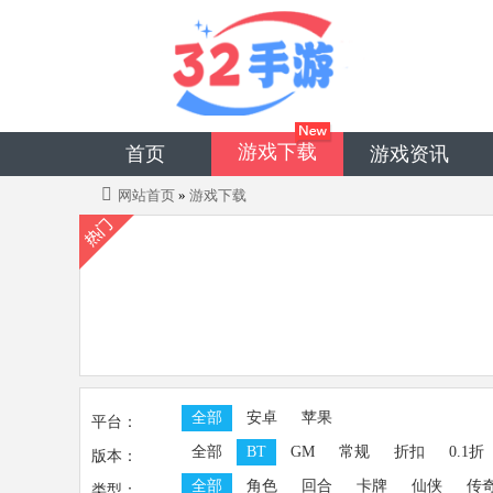
游戏下载
首页
游戏资讯
网站首页
»
游戏下载
全部
安卓
苹果
平台：
全部
BT
GM
常规
折扣
0.1折
版本：
全部
角色
回合
卡牌
仙侠
传
类型：