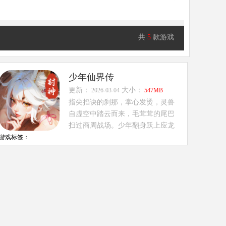
共
5
款游戏
少年仙界传
更新：
大小：
2026-03-04
547MB
指尖掐诀的刹那，掌心发烫，灵兽
自虚空中踏云而来，毛茸茸的尾巴
扫过商周战场。少年翻身跃上应龙
脊背，俯瞰...
游戏标签：