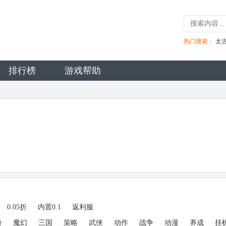
热门搜索：
太
排行榜
游戏帮助
0.05折
内置0.1
返利服
奇
魔幻
三国
策略
武侠
动作
战争
动漫
养成
挂