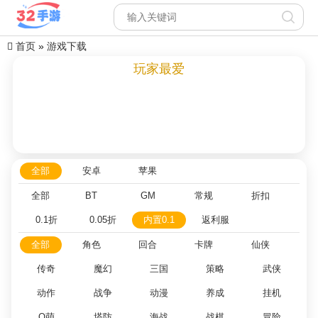
首页
»
游戏下载
玩家最爱
全部
安卓
苹果
全部
BT
GM
常规
折扣
0.1折
0.05折
内置0.1
返利服
全部
角色
回合
卡牌
仙侠
传奇
魔幻
三国
策略
武侠
动作
战争
动漫
养成
挂机
Q萌
塔防
海战
战棋
冒险