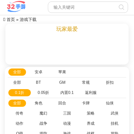
首页
»
游戏下载
玩家最爱
全部
安卓
苹果
全部
BT
GM
常规
折扣
0.1折
0.05折
内置0.1
返利服
全部
角色
回合
卡牌
仙侠
传奇
魔幻
三国
策略
武侠
动作
战争
动漫
养成
挂机
Q萌
塔防
海战
战棋
冒险