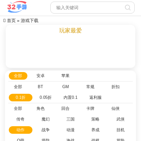
首页
»
游戏下载
玩家最爱
全部
安卓
苹果
全部
BT
GM
常规
折扣
0.1折
0.05折
内置0.1
返利服
全部
角色
回合
卡牌
仙侠
传奇
魔幻
三国
策略
武侠
动作
战争
动漫
养成
挂机
Q萌
塔防
海战
战棋
冒险