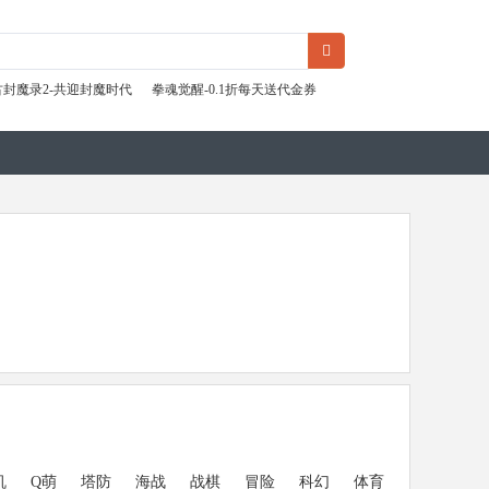
古封魔录2-共迎封魔时代
拳魂觉醒-0.1折每天送代金券
机
Q萌
塔防
海战
战棋
冒险
科幻
体育