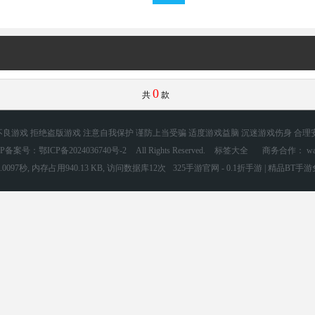
0
共
款
良游戏 拒绝盗版游戏 注意自我保护 谨防上当受骗 适度游戏益脑 沉迷游戏伤身 合理
CP备案号：鄂ICP备2024036740号-2
All Rights Reserved.
标签大全
商务合作： wang
0097秒, 内存占用940.13 KB, 访问数据库12次
325手游官网 - 0.1折手游 | 精品BT