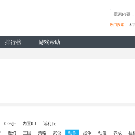
热门搜索：
太
排行榜
游戏帮助
0.05折
内置0.1
返利服
奇
魔幻
三国
策略
武侠
动作
战争
动漫
养成
挂