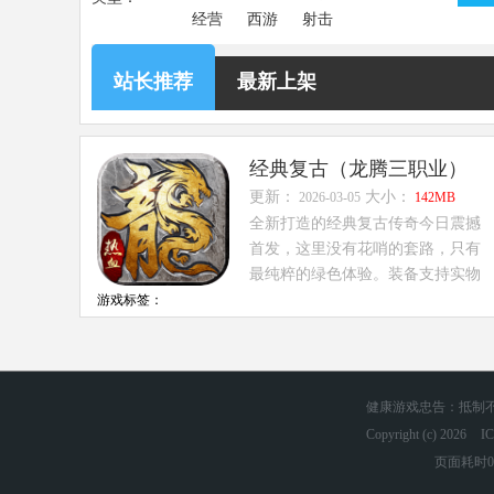
经营
西游
射击
站长推荐
最新上架
经典复古（龙腾三职业）
更新：
大小：
2026-03-05
142MB
全新打造的经典复古传奇今日震撼
首发，这里没有花哨的套路，只有
最纯粹的绿色体验。装备支持实物
回收，真正...
游戏标签：
健康游戏忠告：抵制不
Copyright (c) 2026
I
页面耗时0.