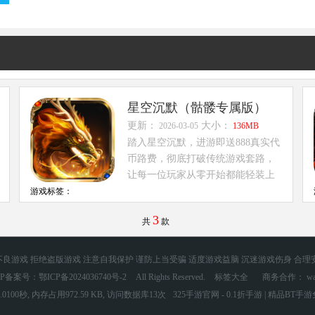
星空沉默（骷髅专属版）
更新：
大小：
2026-03-05
136MB
踏入星空沉默，进游即送888真实代
币路费，彻底打破传统游戏套路，
让每一位玩家从零开始都能轻装上
阵。这里拥...
游戏标签：
3
共
款
良游戏 拒绝盗版游戏 注意自我保护 谨防上当受骗 适度游戏益脑 沉迷游戏伤身 合理
CP备案号：鄂ICP备2024036740号-2
All Rights Reserved.
标签大全
商务合作： wang
0100秒, 内存占用972.59 KB, 访问数据库13次
325手游官网 - 0.1折手游 | 精品BT