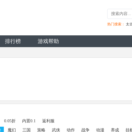
热门搜索：
太
排行榜
游戏帮助
0.05折
内置0.1
返利服
奇
魔幻
三国
策略
武侠
动作
战争
动漫
养成
挂