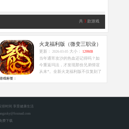
共
3
款游戏
火龙福利版（微变三职业）
更新：
大小：
2026-03-05
129MB
当年通宵攻沙的热血还记得吗？如
今重返玛法，才发现那份兄弟情谊
从未*。全新火龙福利版不仅复刻了
经典1.76版...
游戏标签：
安排时间 享受健康生活
zsky@foxmail.com
手游免费下载