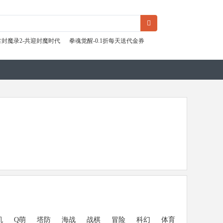
古封魔录2-共迎封魔时代
拳魂觉醒-0.1折每天送代金券
机
Q萌
塔防
海战
战棋
冒险
科幻
体育