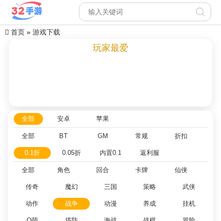
首页
»
游戏下载
玩家最爱
全部
安卓
苹果
全部
BT
GM
常规
折扣
0.1折
0.05折
内置0.1
返利服
全部
角色
回合
卡牌
仙侠
传奇
魔幻
三国
策略
武侠
动作
战争
动漫
养成
挂机
Q萌
塔防
海战
战棋
冒险