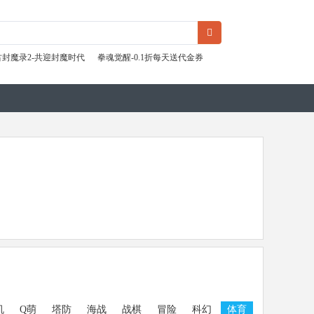
古封魔录2-共迎封魔时代
拳魂觉醒-0.1折每天送代金券
机
Q萌
塔防
海战
战棋
冒险
科幻
体育