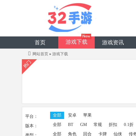
游戏下载
首页
游戏资讯
网站首页
»
游戏下载
全部
安卓
苹果
平台：
全部
BT
GM
常规
折扣
0.1折
版本：
全部
角色
回合
卡牌
仙侠
传
类型：