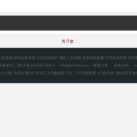
0
共
款
良游戏 拒绝盗版游戏 注意自我保护 谨防上当受骗 适度游戏益脑 沉迷游戏伤身 合理
CP备案号：鄂ICP备2024036740号-2
All Rights Reserved.
标签大全
商务合作： wang
0131秒, 内存占用940.38 KB, 访问数据库12次
325手游官网 - 0.1折手游 | 精品BT