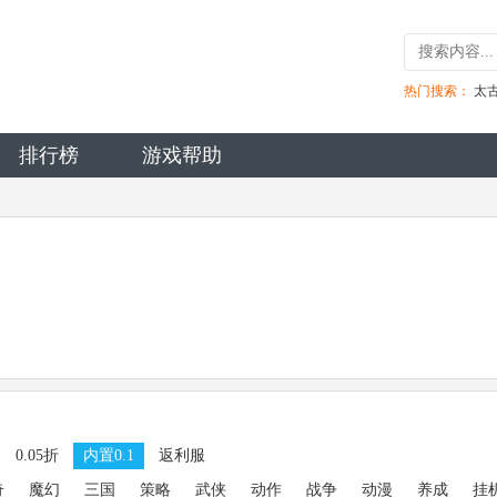
热门搜索：
太
排行榜
游戏帮助
0.05折
内置0.1
返利服
奇
魔幻
三国
策略
武侠
动作
战争
动漫
养成
挂