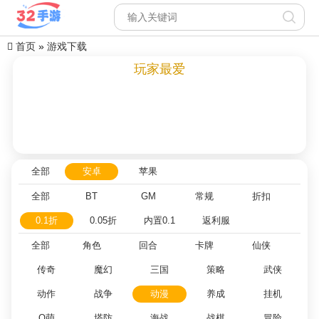
首页
»
游戏下载
玩家最爱
全部
安卓
苹果
全部
BT
GM
常规
折扣
0.1折
0.05折
内置0.1
返利服
全部
角色
回合
卡牌
仙侠
传奇
魔幻
三国
策略
武侠
动作
战争
动漫
养成
挂机
Q萌
塔防
海战
战棋
冒险