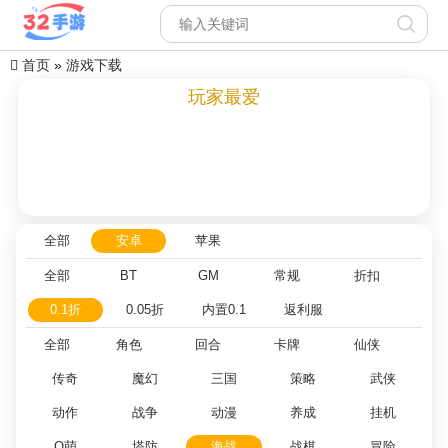
首页
»
游戏下载
玩家最爱
全部
安卓
苹果
全部
BT
GM
常规
折扣
0.1折
0.05折
内置0.1
返利服
全部
角色
回合
卡牌
仙侠
传奇
魔幻
三国
策略
武侠
动作
战争
动漫
养成
挂机
Q萌
塔防
海战
战棋
冒险