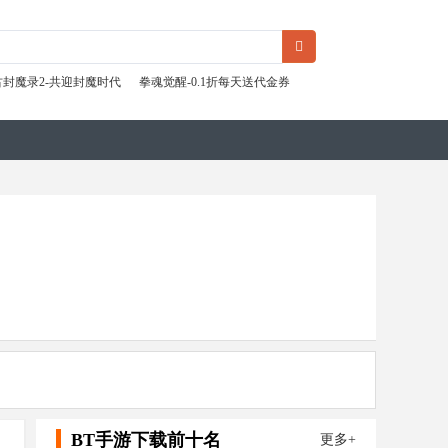
古封魔录2-共迎封魔时代
拳魂觉醒-0.1折每天送代金券
BT手游下载前十名
更多+