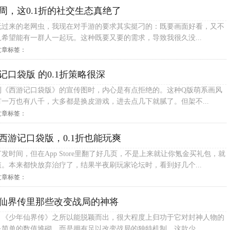
周，这0.1折的社交生态真绝了
玩过来的老网虫，我现在对手游的要求其实挺刁的：既要画面好看，又不
希望能有一群人一起玩。这种既要又要的需求，导致我很久没...
文章标签：
口袋版 的0.1折策略很深
到《西游记口袋版》的宣传图时，内心是有点拒绝的。这种Q版萌系画风
一万也有八千，大多都是换皮游戏，进去点几下就腻了。但架不...
文章标签：
西游记口袋版，0.1折也能玩爽
发时间，但在App Store里翻了好几页，不是上来就让你氪金买礼包，就
。本来都快放弃治疗了，结果半夜刷玩家论坛时，看到好几个...
文章标签：
仙界传里那些改变战局的神将
，《少年仙界传》之所以能脱颖而出，很大程度上归功于它对封神人物的
简单的数值堆砌，而是拥有足以改变战局的独特机制。这款少...