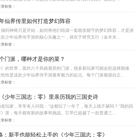
文章标签：
年仙界传里如何打造梦幻阵容
，抽到神将只是开始，如何将他们组成一套能攻能守的梦幻阵容，才是游
款少年仙界传手游的核心乐趣之一，就在于研究五行（金木水...
文章标签：
个门派，哪种才是你的菜？
传》的世界，面对八个风格迥异的门派，很多新玩家可能会犯选择困难
恰恰是这款少年仙界传手游最有魅力的起点。每个门派都源自正...
文章标签：
《少年三国志：零》里亲历我的三国史诗
老玩家，常常有人问我：“这都玩了一年了，每天上线不腻吗？”我的回
》里，每天都有新的故事和挑战。它早已超越了一款普通三...
文章标签：
略：新手也能轻松上手的《少年三国志：零》