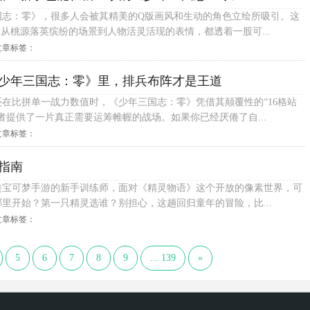
国志：零》，很多人会被其精美的Q版画风和生动的角色立绘所吸引。这
，从桃源落英缤纷的场景到人物活灵活现的表情，都透着一股可...
文章标签：
少年三国志：零》里，排兵布阵才是王道
在比拼单一战力数值时，《少年三国志：零》凭借其颠覆性的“16格站
者提供了一片真正需要运筹帷幄的战场。如果你已经厌倦了自...
文章标签：
指南
类宝可梦手游的新手训练师，面对《精灵物语》这个开放的像素世界，可
里开始？第一只精灵选谁？别担心，这趟回归童年的冒险，比...
文章标签：
5
6
7
8
9
... 139
»