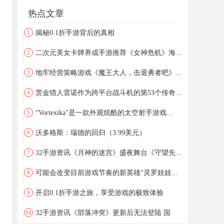
热点文章
揭秘0.1折手游背后的真相
1
二次元美女卡牌养成手游推荐《女神危机》海...
2
地牢经营策略游戏《魔王大人，击退勇者吧》...
3
赏金猎人雷诺作为跨平台战斗机的第53个传奇...
4
“Vortexika”是一款外观炫酷的太空射手游戏...
5
沃多格斯：瑞德的回归（3.99美元）
6
32手游资讯《月神的迷宫》盛夜舞台《守望先...
7
可能会改变目前游戏节奏的新英雄“灵罗娃娃...
8
开启0.1折手游之旅，享受游戏的极致体验
9
32手游资讯《部落冲突》更新后无法登陆 国
10