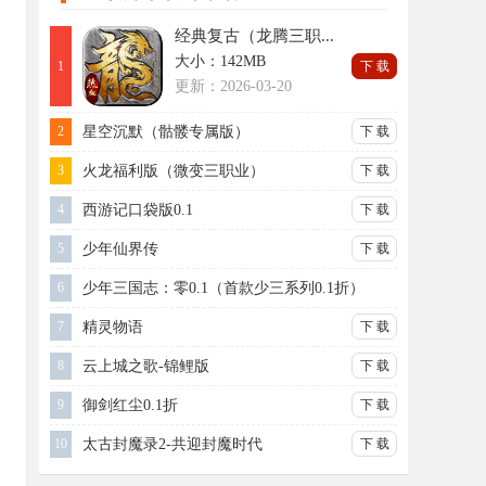
经典复古（龙腾三职...
大小：142MB
1
下 载
更新：2026-03-20
2
星空沉默（骷髅专属版）
下 载
3
火龙福利版（微变三职业）
下 载
4
西游记口袋版0.1
下 载
5
少年仙界传
下 载
6
少年三国志：零0.1（首款少三系列0.1折）
下 载
7
精灵物语
下 载
8
云上城之歌-锦鲤版
下 载
9
御剑红尘0.1折
下 载
10
太古封魔录2-共迎封魔时代
下 载