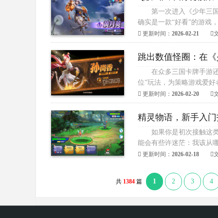
第一次进入《少年三
确实是一款“好看”的游戏
更新时间：
2026-02-21
跳出数值怪圈：在《
在众多三国卡牌手游还
位”玩法，为策略游戏爱好
更新时间：
2026-02-20
精灵物语，新手入门
如果你是初次接触这
能会有些许迷茫：我该从哪
更新时间：
2026-02-18
1
2
3
4
共
1384
篇