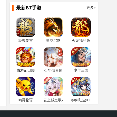
内...
最新BT手游
更多+
经典复古
星空沉默
火龙福利版
（龙腾三职
（骷髅专属
（微变三职
业）
版）
业）
西游记口袋
少年仙界传
少年三国
版0.1
志：零
0.1（首款少
三系列0.1
精灵物语
云上城之歌-
御剑红尘0.1
折）
锦鲤版
折