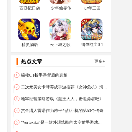
西游记口袋
少年仙界传
少年三国
版0.1
志：零
0.1（首款少
三系列0.1
折）
精灵物语
云上城之歌-
御剑红尘0.1
锦鲤版
折
热点文章
更多+
揭秘0.1折手游背后的真相
1
二次元美女卡牌养成手游推荐《女神危机》海...
2
地牢经营策略游戏《魔王大人，击退勇者吧》...
3
赏金猎人雷诺作为跨平台战斗机的第53个传奇...
4
“Vortexika”是一款外观炫酷的太空射手游戏...
5