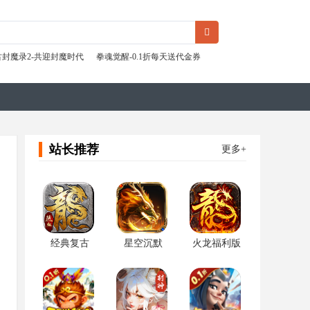
古封魔录2-共迎封魔时代
拳魂觉醒-0.1折每天送代金券
站长推荐
更多+
经典复古
星空沉默
火龙福利版
（龙腾三职
（骷髅专属
（微变三职
业）
版）
业）