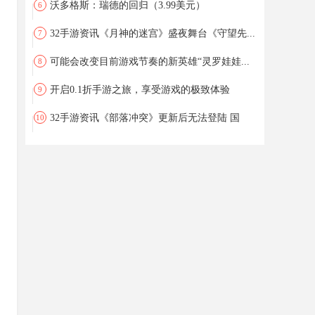
沃多格斯：瑞德的回归（3.99美元）
6
32手游资讯《月神的迷宫》盛夜舞台《守望先...
7
可能会改变目前游戏节奏的新英雄“灵罗娃娃...
8
开启0.1折手游之旅，享受游戏的极致体验
9
32手游资讯《部落冲突》更新后无法登陆 国
10
内...