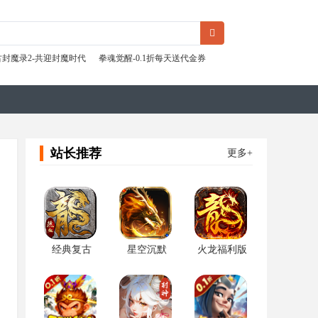
古封魔录2-共迎封魔时代
拳魂觉醒-0.1折每天送代金券
站长推荐
更多+
经典复古
星空沉默
火龙福利版
（龙腾三职
（骷髅专属
（微变三职
业）
版）
业）