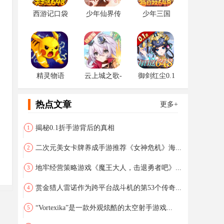
西游记口袋
少年仙界传
少年三国
版0.1
志：零
0.1（首款少
三系列0.1
折）
精灵物语
云上城之歌-
御剑红尘0.1
锦鲤版
折
热点文章
更多+
揭秘0.1折手游背后的真相
1
二次元美女卡牌养成手游推荐《女神危机》海...
2
地牢经营策略游戏《魔王大人，击退勇者吧》...
3
赏金猎人雷诺作为跨平台战斗机的第53个传奇...
4
“Vortexika”是一款外观炫酷的太空射手游戏...
5