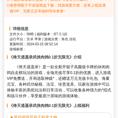
推荐用梨子手游游戏盒下载，找游戏更方便，还有上线送满
级VIP、无限元宝等福利等你来拿!
详细信息
文件大小：5MB
|
福利版本：
BT
0.1折
运行平台：
安卓
苹果
|
游戏分类：
角色
挂机
更新时间：2024-03-15 09:52:14
游戏标签：
《倚天逍遥录武侠肉鸽0.1折无限充》介绍
《倚天逍遥录》是一款全新开箱子高颜值卡牌的休闲肉
鸽自走棋玩法的游戏，全场充值尽享0.1折的优惠，进入游戏
VIP免费送，开局选取神级*，还赠送万元充值卡礼包、海量
元宝、各种武功秘籍、法宝、珍贵道具。玩家在游戏中可以
体验丰富的系统玩法和日常活动，可以收集各种强力的*招式
和战斗伙伴，享受最原汁原味的游戏体验。
《倚天逍遥录武侠肉鸽0.1折无限充》上线福利
★菜鸡超级开箱子秒变大神
